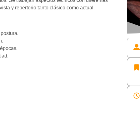
os. Se trabajan aspectos técnicos con diferentes
vista y repertorio tanto clásico como actual.
 postura.
n.
y épocas.
dad.