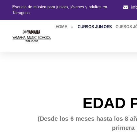
Escuela de música para juniors, jóvenes y adultos en
in
Tarragona.
HOME
CURSOS JUNIORS
CURSOS J
EDAD 
(Desde los 6 meses hasta los 8 a
primera 