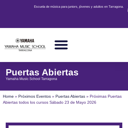
Escuela de música para juniors, jóvenes y adultos en Tarragona.
CURSOS JUNIORS
CURSOS JÓVENES Y ADULTOS
PRODUCCIÓN MUSICAL Y DJ
PRÓXIMOS EVENTOS
TU ESCUELA
Puertas Abiertas
Yamaha Music School Tarragona
Home
»
Próximos Eventos
»
Puertas Abiertas
»
Próximas Puertas
Abiertas todos los cursos Sábado 23 de Mayo 2026